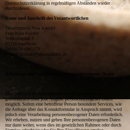
Datenschutzerklärung in regelmäßigen Abständen wieder
durchzulesen.
Name und Anschrift des Verantwortlichen
Tierarztpraxis Nina Kneifel
Frau Nina Kneifel
Schützenpfad 3
55218 Ingelheim
Tel: 0179/4965379
E-Mail: kontakt@akupunktiert.de
Erfassung und Verarbeitung personenbezogener Daten
Eine Nutzung der Internetseiten der Tierarztpraxis ist
grundsätzlich ohne jede Angabe personenbezogener Daten
möglich. Sofern eine betroffene Person besondere Services, wie
die Anfrage über das Kontaktformular in Anspruch nimmt, wird
jedoch eine Verarbeitung personenbezogener Daten erforderlich.
Wir erheben, nutzen und geben Ihre personenbezogenen Daten
nur dann weiter, wenn dies im gesetzlichen Rahmen oder durch