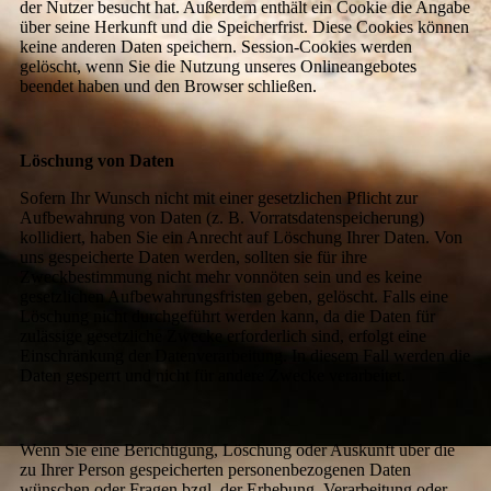
der Nutzer besucht hat. Außerdem enthält ein Cookie die Angabe
über seine Herkunft und die Speicherfrist. Diese Cookies können
keine anderen Daten speichern. Session-Cookies werden
gelöscht, wenn Sie die Nutzung unseres Onlineangebotes
beendet haben und den Browser schließen.
Löschung von Daten
Sofern Ihr Wunsch nicht mit einer gesetzlichen Pflicht zur
Aufbewahrung von Daten (z. B. Vorratsdatenspeicherung)
kollidiert, haben Sie ein Anrecht auf Löschung Ihrer Daten. Von
uns gespeicherte Daten werden, sollten sie für ihre
Zweckbestimmung nicht mehr vonnöten sein und es keine
gesetzlichen Aufbewahrungsfristen geben, gelöscht. Falls eine
Löschung nicht durchgeführt werden kann, da die Daten für
zulässige gesetzliche Zwecke erforderlich sind, erfolgt eine
Einschränkung der Datenverarbeitung. In diesem Fall werden die
Daten gesperrt und nicht für andere Zwecke verarbeitet.
Wenn Sie eine Berichtigung, Löschung oder Auskunft über die
zu Ihrer Person gespeicherten personenbezogenen Daten
wünschen oder Fragen bzgl. der Erhebung, Verarbeitung oder