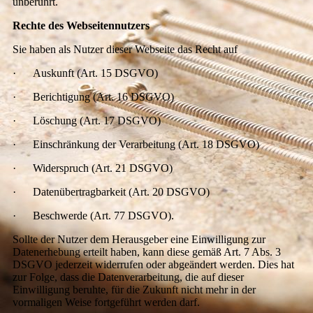
unberührt.
Rechte des Webseitennutzers
Sie haben als Nutzer dieser Webseite das Recht auf
·
Auskunft (Art. 15 DSGVO)
·
Berichtigung (Art. 16 DSGVO)
·
Löschung (Art. 17 DSGVO)
·
Einschränkung der Verarbeitung (Art. 18 DSGVO)
·
Widerspruch (Art. 21 DSGVO)
·
Datenübertragbarkeit (Art. 20 DSGVO)
·
Beschwerde (Art. 77 DSGVO).
Sollte der Nutzer dem Herausgeber eine Einwilligung zur
Datenerhebung erteilt haben, kann diese gemäß Art. 7 Abs. 3
DSGVO jederzeit widerrufen oder abgeändert werden. Dies hat
zur Folge, dass die Datenverarbeitung, die auf dieser
Einwilligung beruhte, für die Zukunft nicht mehr in der
vormaligen Weise fortgeführt werden darf.