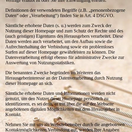
Verträge erlaubt ist oder Sie Ihre Einwilligung erteilen.
Definitionen der verwendeten Begriffe (z.B. „personenbezogene
Daten“ oder „Verarbeitung“) finden Sie in Art. 4 DSGVO.
Sämtliche erhobene Daten (s. u.) werden zum Zweck der
Nutzung dieser Homepage und zum Schutz der Rechte und des
(auch geistigen) Eigentums des Herausgebers verarbeitet. Diese
Daten werden auch verarbeitet, um den Aufbau sowie die
Aufrechterhaltung der Verbindung sowie ein problemloses
Surfen auf dieser Homepage gewährleisten zu können. Die
Datenverarbeitung erfolgt ebenso für administrative Zwecke zur
Auswertung von Nutzungsstatistiken.
Die benannten Zwecke begründen im Weiteren das
Herausgeberinteresse an der Datenverarbeitung durch Nutzung
dieser Homepage an sich.
Sämtliche erhobene Daten und Informationen werden nicht
genutzt, um den Nutzer dieser Homepage persönlich zu
identifizieren, es sei denn, er tritt über die auf der Webseite
angebotenen digitalen Möglichkeiten mit dem Herausgeber in
Kontakt.
Nehmen Sie mit uns als Websitebetreiber durch die angebotenen
Kontaktmöglichkeiten Verbindung auf, werden Ihre Angaben