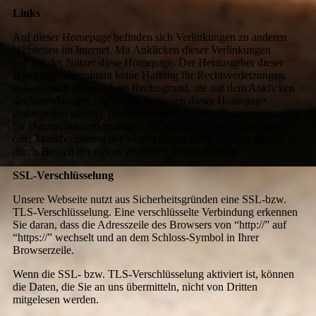
Links
Auf dieser Homepage befinden sich Verlinkungen zu anderen
Webseiten im Internet. Mit Anklicken dieser Verlinkungen
verlässt der Nutzer diese Homepage. Der Herausgeber dieser
Homepage übernimmt keine Haftung für Rechtsverletzungen,
dahingestellt aus welchem Rechtsgrund, die mit dem Anklicken
der Verlinkungen sowie dem Verlassen dieser Homepage
einhergehen könnten. Insbesondere haftet der Herausgeber nicht
für Datenschutzverletzungen, die sich allein durch Anklicken
oder Mausberührung der Verlinkungen sowie darüber hinaus
durch Besuch der extern verlinkten Seiten ergeben.
SSL-Verschlüsselung
Unsere Webseite nutzt aus Sicherheitsgründen eine SSL-bzw.
TLS-Verschlüsselung. Eine verschlüsselte Verbindung erkennen
Sie daran, dass die Adresszeile des Browsers von “http://” auf
“https://” wechselt und an dem Schloss-Symbol in Ihrer
Browserzeile.
Wenn die SSL- bzw. TLS-Verschlüsselung aktiviert ist, können
die Daten, die Sie an uns übermitteln, nicht von Dritten
mitgelesen werden.