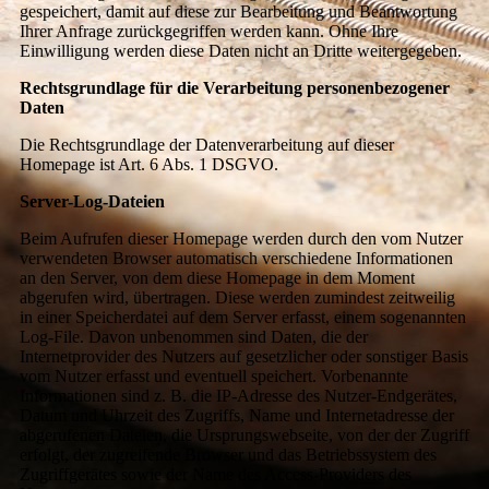
gespeichert, damit auf diese zur Bearbeitung und Beantwortung
Ihrer Anfrage zurückgegriffen werden kann. Ohne Ihre
Einwilligung werden diese Daten nicht an Dritte weitergegeben.
Rechtsgrundlage für die Verarbeitung personenbezogener
Daten
Die Rechtsgrundlage der Datenverarbeitung auf dieser
Homepage ist Art. 6 Abs. 1 DSGVO.
Server-Log-Dateien
Beim Aufrufen dieser Homepage werden durch den vom Nutzer
verwendeten Browser automatisch verschiedene Informationen
an den Server, von dem diese Homepage in dem Moment
abgerufen wird, übertragen. Diese werden zumindest zeitweilig
in einer Speicherdatei auf dem Server erfasst, einem sogenannten
Log-File. Davon unbenommen sind Daten, die der
Internetprovider des Nutzers auf gesetzlicher oder sonstiger Basis
vom Nutzer erfasst und eventuell speichert. Vorbenannte
Informationen sind z. B. die IP-Adresse des Nutzer-Endgerätes,
Datum und Uhrzeit des Zugriffs, Name und Internetadresse der
abgerufenen Dateien, die Ursprungswebseite, von der der Zugriff
erfolgt, der zugreifende Browser und das Betriebssystem des
Zugriffgerätes sowie der Name des Access-Providers des