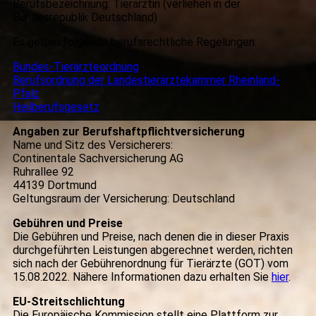
Berufsbezeichnung: Tierärztin (verliehen in der
Bundesrepublik Deutschland)
Es gelten folgende berufsrechtliche Regelungen:
Bundes-Tierärzteordnung
Berufsordnung der Landestierärztekammer Rheinland-
Pfalz
Heilberufsgesetz
Angaben zur Berufshaftpflichtversicherung
Name und Sitz des Versicherers:
Continentale Sachversicherung AG
Ruhrallee 92
44139 Dortmund
Geltungsraum der Versicherung: Deutschland
Gebühren und Preise
Die Gebühren und Preise, nach denen die in dieser Praxis
durchgeführten Leistungen abgerechnet werden, richten
sich nach der Gebührenordnung für Tierärzte (GOT) vom
15.08.2022. Nähere Informationen dazu erhalten Sie
hier
.
EU-Streitschlichtung
Die Europäische Kommission stellt eine Plattform zur