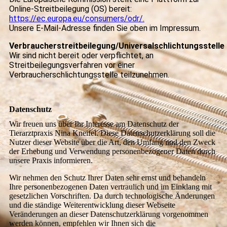
Online-Streitbeilegung (OS) bereit:
https://ec.europa.eu/consumers/odr/.
Unsere E-Mail-Adresse finden Sie oben im Impressum.
Verbraucherstreitbeilegung/Universalschlichtungsstelle
Wir sind nicht bereit oder verpflichtet, an
Streitbeilegungsverfahren vor einer
Verbraucherschlichtungsstelle teilzunehmen.
Datenschutz
Wir freuen uns über Ihr Interesse am Datenschutz der
Tierarztpraxis Nina Kneifel. Diese Datenschutzerklärung soll die
Nutzer dieser Website über die Art, den Umfang und den Zweck
der Erhebung und Verwendung personenbezogener Daten durch
unsere Praxis informieren.
Wir nehmen den Schutz Ihrer Daten sehr ernst und behandeln
Ihre personenbezogenen Daten vertraulich und im Einklang mit
gesetzlichen Vorschriften. Da durch technologische Änderungen
und die ständige Weiterentwicklung dieser Webseite
Veränderungen an dieser Datenschutzerklärung vorgenommen
werden können, empfehlen wir Ihnen sich die