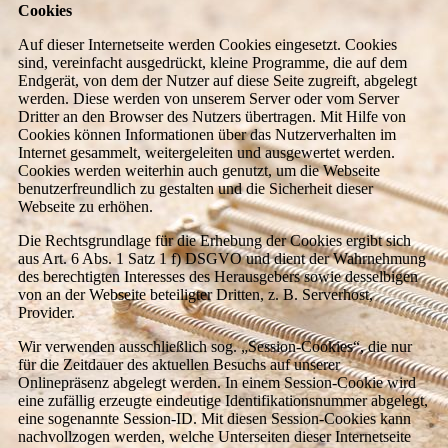
Cookies
Auf dieser Internetseite werden Cookies eingesetzt. Cookies
sind, vereinfacht ausgedrückt, kleine Programme, die auf dem
Endgerät, von dem der Nutzer auf diese Seite zugreift, abgelegt
werden. Diese werden von unserem Server oder vom Server
Dritter an den Browser des Nutzers übertragen. Mit Hilfe von
Cookies können Informationen über das Nutzerverhalten im
Internet gesammelt, weitergeleiten und ausgewertet werden.
Cookies werden weiterhin auch genutzt, um die Webseite
benutzerfreundlich zu gestalten und die Sicherheit dieser
Webseite zu erhöhen.
Die Rechtsgrundlage für die Erhebung der Cookies ergibt sich
aus Art. 6 Abs. 1 Satz 1 f) DSGVO und dient der Wahrnehmung
des berechtigten Interesses des Herausgebers sowie desselbigen
von an der Webseite beteiligter Dritten, z. B. Serverhost,
Provider.
Wir verwenden ausschließlich sog. „Session-Cookies“, die nur
für die Zeitdauer des aktuellen Besuchs auf unserer
Onlinepräsenz abgelegt werden. In einem Session-Cookie wird
eine zufällig erzeugte eindeutige Identifikationsnummer abgelegt,
eine sogenannte Session-ID. Mit diesen Session-Cookies kann
nachvollzogen werden, welche Unterseiten dieser Internetseite