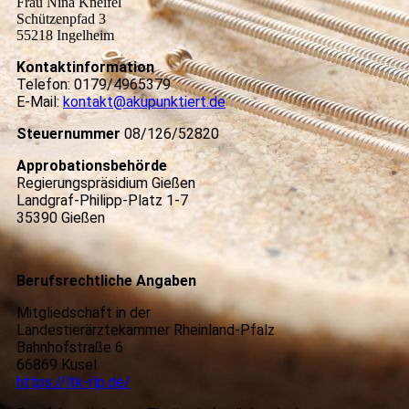
Frau Nina Kneifel
Schützenpfad 3
55218 Ingelheim
Kontaktinformation
Telefon: 0179/4965379
E-Mail:
kontakt@akupunktiert.de
Steuernummer
08/126/52820
Approbationsbehörde
Regierungspräsidium Gießen
Landgraf-Philipp-Platz 1-7
35390 Gießen
Berufsrechtliche Angaben
Mitgliedschaft in der
Landestierärztekammer Rheinland-Pfalz
Bahnhofstraße 6
66869 Kusel
https://ltk-rlp.de/