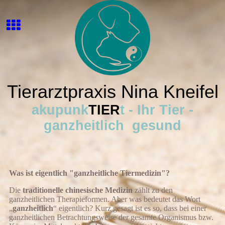
Tierarztpraxis Nina Kneifel
akupunk
TIER
t - Ihr Tier -
ganzheitlich gesund
Was ist eigentlich "ganzheitliche Tiermedizin"?
Die
traditionelle chinesische Medizin
zählt zu den
ganzheitlichen Therapieformen. Aber was bedeutet das Wort
„
ganzheitlich
“ eigentlich? Kurz gesagt ist es so, dass bei einer
ganzheitlichen Betrachtungsweise der gesamte Organismus bzw.