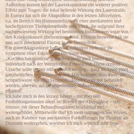
Außerdem kommt bei der Laserakupunktur ein weiterer positiver
Effekt zum Tragen: die lokal heilende Wirkung des Laserstrahls.
In Europa hat sich die Akupunktur in den letzten Jahrzehnten,
v.a. im Bereich der Humanmedizin, zu einer anerkannten und
hocheffektiven Therapiemethode entwickelt, die aufgrund ihrer
nachgewiesenen Wirkung bei bestimmten Indikationen sogar von
den Krankenkassen übernommen wird. Erfreulicherweise hält sie
nun auch zunehmend Einzug in die Tiermedizin.
Ein guter Akupunkteur behandelt außerdem nicht nur die
Symptome einer Erkrankung (im Sinne einer
„Kochbuchakupunktur“), sondern sucht auch immer ganz
individuell nach der Wurzel einer Erkrankung. Diese zentrale
Ursache sollte immer mitbehandelt werden – ganz im Sinne einer
ganzheitlichen Betrachtungsweise. Das bedeutet, dass Tiere, die
beispielsweise mit dem Symptom „Husten“ von mir behandelt
werden, alle eine auf sie abgestimmte, individuelle Therapie
erhalten.
Ich habe mich in den letzten Jahren – mit über 600
Fortbildungsstunden allein im Bereich der Akupunktur – sehr
intensiv mit dieser Behandlungsform beschäftigt und
weitergebildet. Mittlerweile darf ich mein umfangreiches Wissen
auch im Rahmen von anerkannten Fortbildungen für Tierärzte als
Dozentin weitergeben, worüber ich mich wirklich sehr freue.