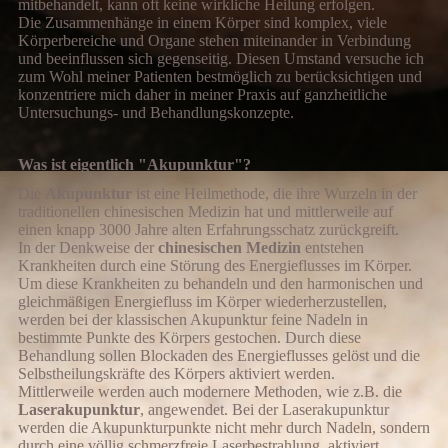
mitbehandelt, kann oft keine wirkliche Heilung erfolgen.
Die Zusammenhänge in einem Körper sind komplex, viele
Körperbereiche und Organe stehen miteinander in Verbindung
und beeinflussen sich gegenseitig. Diesen Umstand versuche ich
zum Wohl meiner Patienten bestmöglich zu berücksichtigen und
konzentriere mich daher in meiner Praxis auf ganzheitliche
Untersuchungs- und Behandlungskonzepte.
Was ist eigentlich "Akupunktur"?
Die
Akupunktur
ist eine Heilmethode, die ihre Wurzeln in der
traditionellen chinesischen Medizin hat und mittlerweile auf
einen knapp 3000 Jahre alten Erfahrungsschatz zurückgreift.
In der Denkweise der
chinesischen Medizin
entstehen
Krankheiten durch eine Störung des Energieflusses im Körper.
Um diese Krankheiten zu behandeln und den harmonischen und
gleichmäßigen Energiefluss im Körper wiederherzustellen,
werden bei der klassischen Akupunktur feine Nadeln in
bestimmte Punkte des Körpers gestochen. Durch diese
Behandlung sollen Blockaden des Energieflusses gelöst und die
Selbstheilungskräfte des Körpers aktiviert werden.
Mittlerweile werden auch modernere Methoden, wie z.B. die
Laserakupunktur
, angewendet. Bei der Laserakupunktur
werden die Akupunkturpunkte nicht mehr durch Nadeln, sondern
durch eine völlig schmerzfreie Laserbestrahlung, aktiviert.