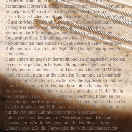
Körper im Mittelpunkt des Interesses steht, nicht nur ein
bestimmtes Körperteil, ein bestimmtes Organ oder ein Symptom.
Im Gegensatz dazu ist es in der westlichen Medizin meist so,
dass z.B. alle Patienten mit der Diagnose „Magengeschwür“ oder
„Gastritis/Magenschleimhautreizung“ dieselbe medikamentöse
Therapie erhalten. Und diese Therapie zielt darauf ab, das
Symptom der Erkrankung zu unterdrücken. WARUM ein
Organismus diese Erkrankung entwickelt hat, spielt in der
herkömmlichen medizinischen Denkweise oft keine besondere
Rolle und macht auch in der Wahl der Therapie häufig keinen
Unterschied.
Ganz anders hingegen in der traditionellen chinesischen Medizin,
bei der eine ganzheitliche Betrachtung eines Patienten im
Mittelpunkt des Interesses steht! Das Hauptziel der
TCM
besteht
nämlich darin, nicht nur die aktuellen Symptome zu behandeln,
sondern immer auch die Ursache bzw. die auslösenden Faktoren
einer Erkrankung zu finden und diese mit zu behandeln.
So kommt es z.B. häufiger vor, dass eine einfache Narbe, die in
der normalen Tierarztpraxis keinerlei Beachtung findet, an der
Entstehung einer Erkrankung maßgeblich beteiligt ist. Ebenso ist
es bei orthopädischen Problemen von zentraler Bedeutung, nicht
nur die von einer Lahmheit betroffene Gliedmaße zu
untersuchen, sondern auch die Wirbelsäule nach Blockaden
abzusuchen. Wird in den genannten Fällen die auslösende
Ursache (also z.B. die Narbe oder die Wirbelblockade) nicht